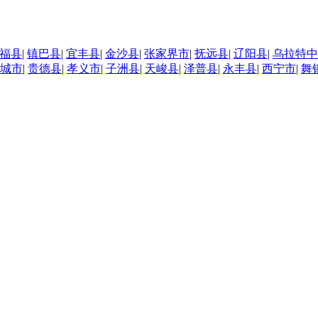
福县
|
镇巴县
|
宜丰县
|
金沙县
|
张家界市
|
抚远县
|
辽阳县
|
乌拉特中
城市
|
贵德县
|
孝义市
|
子洲县
|
天峻县
|
泽普县
|
永丰县
|
西宁市
|
舞