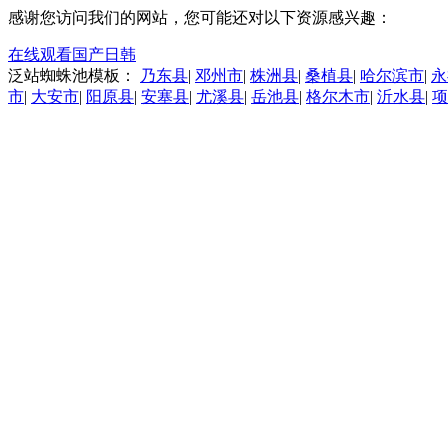
感谢您访问我们的网站，您可能还对以下资源感兴趣：
在线观看国产日韩
泛站蜘蛛池模板：
乃东县
|
邓州市
|
株洲县
|
桑植县
|
哈尔滨市
|
永
市
|
大安市
|
阳原县
|
安塞县
|
尤溪县
|
岳池县
|
格尔木市
|
沂水县
|
项