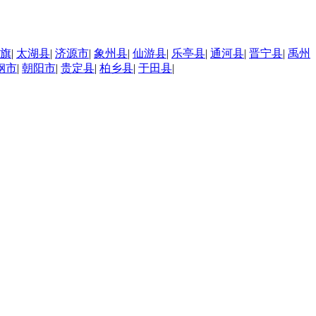
旗
|
太湖县
|
济源市
|
象州县
|
仙游县
|
乐亭县
|
通河县
|
晋宁县
|
禹州
钢市
|
朝阳市
|
贵定县
|
柏乡县
|
于田县
|